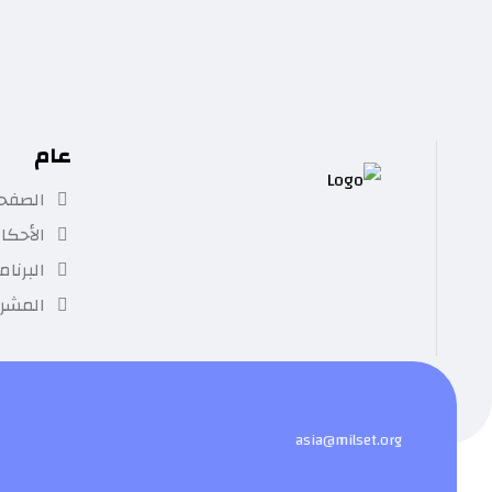
الإشتراك
عام
الصفحة
الأحكا
البرنام
المشر
asia@milset.org