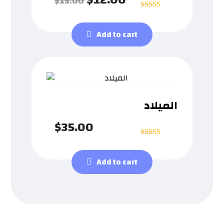
$
15.00
Rated
5
out of 5
Add to cart
الميلاد
$
35.00
Rated
4
out of 5
Add to cart