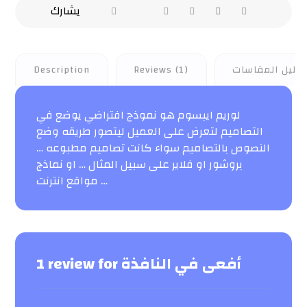
دليل المقاسات
Reviews (1)
Description
لوريم ايبسوم هو نموذج افتراضي يوضع في
التصاميم لتعرض على العميل ليتصور طريقه وضع
النصوص بالتصاميم سواء كانت تصاميم مطبوعه …
بروشور او فلاير على سبيل المثال … او نماذج
مواقع انترنت …
أفعى في النافذة
1 review for