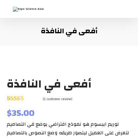
أفعى في النافذة
أفعى في النافذة
(
1
customer review)
Rated
1
5
out
$
35.00
of 5 based on
customer
لوريم ايبسوم هو نموذج افتراضي يوضع في التصاميم
rating
لتعرض على العميل ليتصور طريقه وضع النصوص بالتصاميم