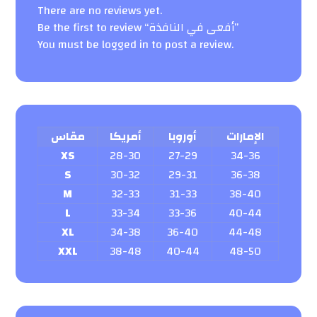
There are no reviews yet.
Be the first to review “أفعى في النافذة”
You must be
logged in
to post a review.
الإمارات
أوروبا
أمريكا
مقاس
XS
28-30
27-29
34-36
S
30-32
29-31
36-38
M
32-33
31-33
38-40
L
33-34
33-36
40-44
XL
34-38
36-40
44-48
XXL
38-48
40-44
48-50